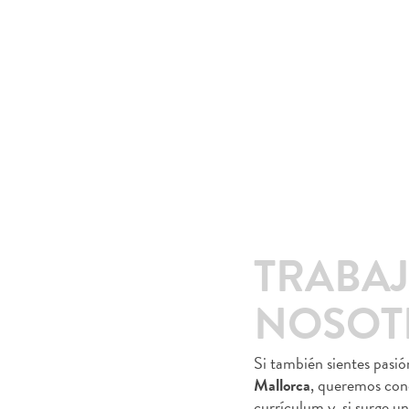
TRABA
NOSOT
Si también sientes pasi
Mallorca
, queremos con
currículum y, si surge 