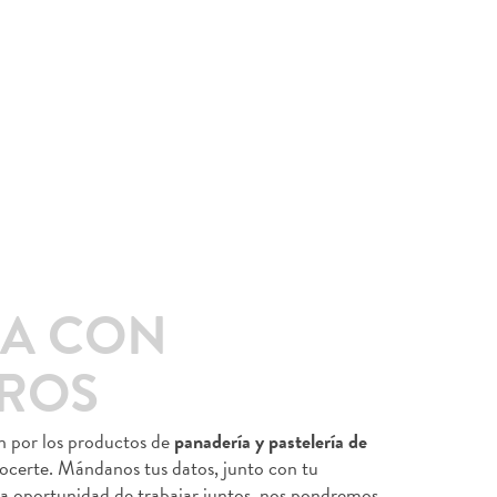
JA CON
ROS
ón por los productos de
panadería y pastelería de
ocerte. Mándanos tus datos, junto con tu
una oportunidad de trabajar juntos, nos pondremos