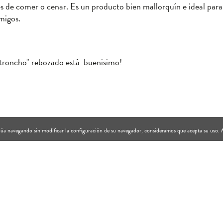
s de comer o cenar. Es un producto bien mallorquín e ideal para
migos.
 "troncho" rebozado està buenisimo!
tinúa navegando sin modificar la configuración de su navegador, consideramos que acepta su uso