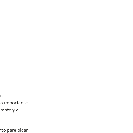
o.
to importante
omate y el
to para picar