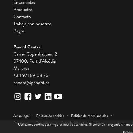
Ensaimadas
Productos
Contacto
Trabaja con nosotros
Pagos
Panord Central
Carrer Copenhaguen, 2
07400. Port d'Alcúdia
Mallorca
+34 971 89 08 75
panord@panord.es
Aviso legal
Política de cookies
Política de redes sociales
Privacidad
Condiciones
Cancelaciones / devoluciones
Utilizamos cookies para mejorar nuestros servicios. Si continúa navegando sin mod
Polític